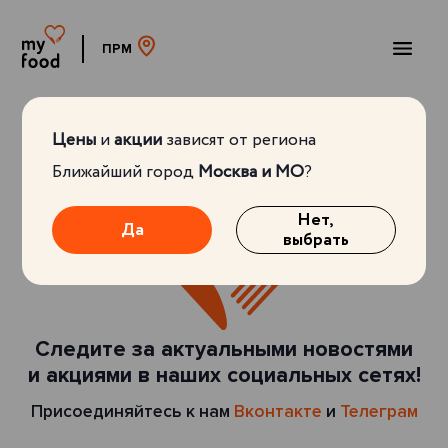
ПРМ
Цены
и
акции
зависят от региона
Ближайший город
Москва и МО
?
Нет,
Да
выбрать
Следите за актуальными новостями
и акциями в наших социальных сетях!
Присоединяйтесь к нам
Вконтакте
и
Телеграм